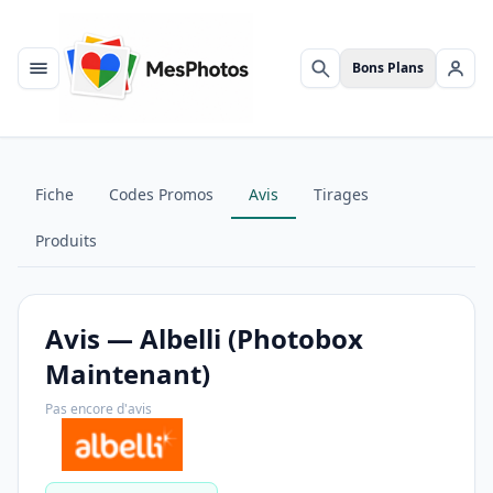
Bons Plans
Menu
Rechercher
Se c
Fiche
Codes Promos
Avis
Tirages
Produits
Avis — Albelli (Photobox
Maintenant)
Pas encore d'avis