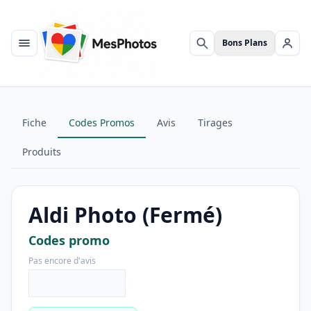
Bons Plans
Menu
Rechercher
Se c
Fiche
Codes Promos
Avis
Tirages
Produits
Aldi Photo (Fermé)
Codes promo
Pas encore d'avis