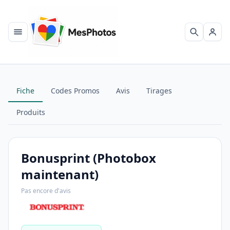
Menu
Recherch
Se c
Fiche
Codes Promos
Avis
Tirages
Produits
Bonusprint (Photobox
maintenant)
Pas encore d'avis