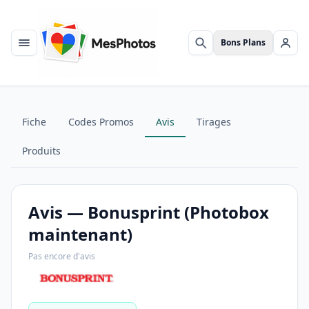
Bons Plans
Menu
Rechercher
Se c
Fiche
Codes Promos
Avis
Tirages
Produits
Avis — Bonusprint (Photobox
maintenant)
Pas encore d'avis