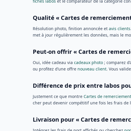
fiches labos
et le comparateur de la catégorie con
Qualité « Cartes de remerciements
Résolution photo, finition annoncée et
avis clients
met à jour régulièrement les données, mais le mon
Peut-on offrir « Cartes de remerc
Oui, idée cadeau via
cadeaux photo
; comparez d’
ou profitez d’une offre
nouveau client
. Vous valid
Différence de prix entre labos po
Justement ce que montre
Cartes de remerciemen
cher peut devenir compétitif une fois les frais de
Livraison pour « Cartes de remer
Intégrez les frais de port affichés ou cherchez
por