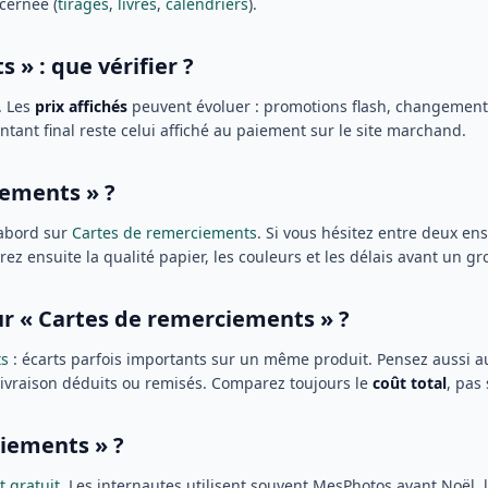
cernée (
tirages
,
livres
,
calendriers
).
 » : que vérifier ?
. Les
prix affichés
peuvent évoluer : promotions flash, changement d
tant final reste celui affiché au paiement sur le site marchand.
iements » ?
abord sur
Cartes de remerciements
. Si vous hésitez entre deux e
erez ensuite la qualité papier, les couleurs et les délais avant un g
ur « Cartes de remerciements » ?
ts
: écarts parfois importants sur un même produit. Pensez aussi 
 livraison déduits ou remisés. Comparez toujours le
coût total
, pas
ciements » ?
t gratuit
. Les internautes utilisent souvent MesPhotos avant Noël, 