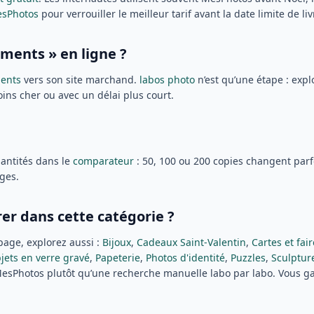
esPhotos
pour verrouiller le meilleur tarif avant la date limite de liv
ents » en ligne ?
ments
vers son site marchand.
labos photo
n’est qu’une étape : expl
ins cher ou avec un délai plus court.
uantités dans le
comparateur
: 50, 100 ou 200 copies changent par
ges.
er dans cette catégorie ?
page, explorez aussi :
Bijoux
,
Cadeaux Saint-Valentin
,
Cartes et fai
jets en verre gravé
,
Papeterie
,
Photos d'identité
,
Puzzles
,
Sculptur
Photos plutôt qu’une recherche manuelle labo par labo. Vous gagn