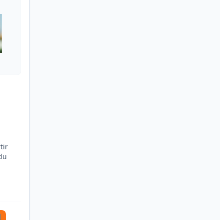
tir
du
↗