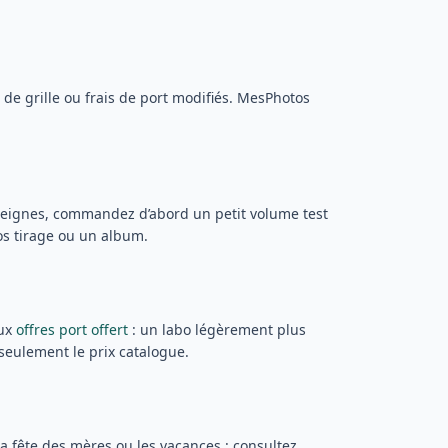
e grille ou frais de port modifiés. MesPhotos
nseignes, commandez d’abord un petit volume test
ros tirage ou un album.
aux
offres port offert
: un labo légèrement plus
 seulement le prix catalogue.
la fête des mères ou les vacances : consultez