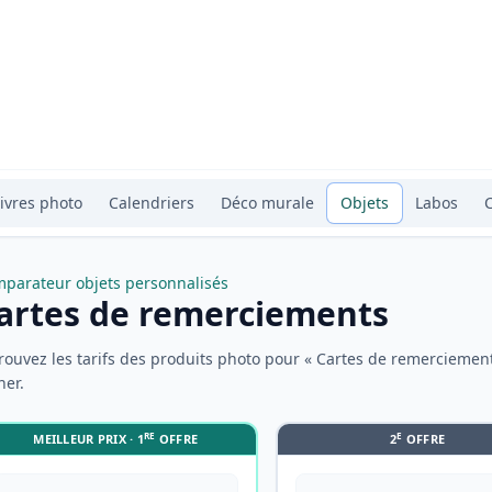
ivres photo
Calendriers
Déco murale
Objets
Labos
parateur objets personnalisés
artes de remerciements
rouvez les tarifs des produits photo pour « Cartes de remerciement
ner.
RE
E
MEILLEUR PRIX · 1
OFFRE
2
OFFRE