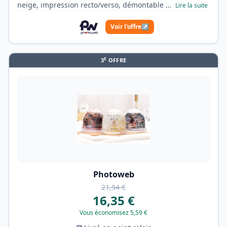
neige, impression recto/verso, démontable …
Lire la suite
Voir l'offre
↗
E
3
OFFRE
Photoweb
21,94 €
16,35 €
Vous économisez 5,59 €