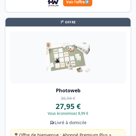
Voir l'offre
↗
E
7
OFFRE
Photoweb
36,94 €
27,95 €
Vous économisez 8,99 €
Livré à domicile
Offre de bienvenue : Abonné Premium Plus =