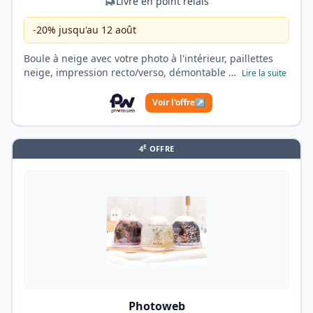
Livré en point relais
-20% jusqu'au 12 août
Boule à neige avec votre photo à l'intérieur, paillettes
neige, impression recto/verso, démontable …
Lire la suite
Voir l'offre
↗
E
4
OFFRE
Photoweb