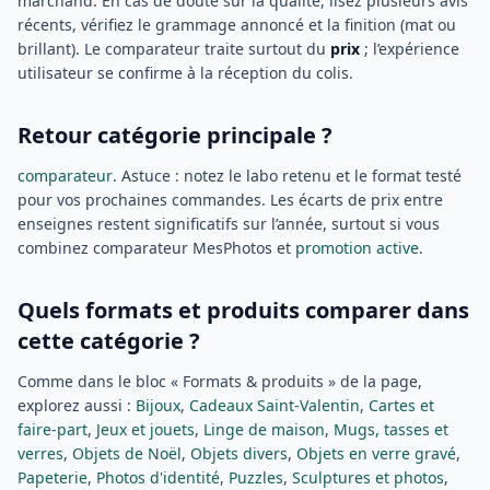
marchand. En cas de doute sur la qualité, lisez plusieurs avis
récents, vérifiez le grammage annoncé et la finition (mat ou
brillant). Le comparateur traite surtout du
prix
; l’expérience
utilisateur se confirme à la réception du colis.
Retour catégorie principale ?
comparateur
. Astuce : notez le labo retenu et le format testé
pour vos prochaines commandes. Les écarts de prix entre
enseignes restent significatifs sur l’année, surtout si vous
combinez comparateur MesPhotos et
promotion active
.
Quels formats et produits comparer dans
cette catégorie ?
Comme dans le bloc « Formats & produits » de la page,
explorez aussi :
Bijoux
,
Cadeaux Saint-Valentin
,
Cartes et
faire-part
,
Jeux et jouets
,
Linge de maison
,
Mugs, tasses et
verres
,
Objets de Noël
,
Objets divers
,
Objets en verre gravé
,
Papeterie
,
Photos d'identité
,
Puzzles
,
Sculptures et photos
,