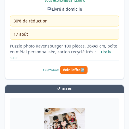
Vous économisez 12,00 €
Livré à domicile
30% de réduction
17 août
Puzzle photo Ravensburger 100 pièces, 36x49 cm, boîte
en métal personnalisée, carton recyclé très r…
Lire la
suite
Voir l'offre
↗
E
5
OFFRE