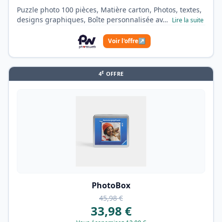
Puzzle photo 100 pièces, Matière carton, Photos, textes,
designs graphiques, Boîte personnalisée av…
Lire la suite
Voir l'offre
↗
E
4
OFFRE
PhotoBox
45,98 €
33,98 €