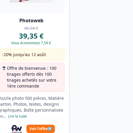
Photoweb
46,94 €
39,35 €
Vous économisez 7,59 €
-20% jusqu'au 12 août
Offre de bienvenue : 100
tirages offerts dès 100
tirages achetés sur votre
1ère commande
Puzzle photo 500 pièces, Matière
carton, Photos, textes, designs
graphiques, Boîte personnalisée
av…
Lire la suite
Voir l'offre
↗