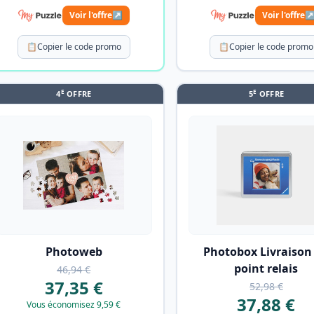
Voir l'offre
↗
Voir l'offre
📋
Copier le code promo
📋
Copier le code promo
E
E
4
OFFRE
5
OFFRE
Photoweb
Photobox Livraison
point relais
46,94 €
37,35 €
52,98 €
37,88 €
Vous économisez 9,59 €