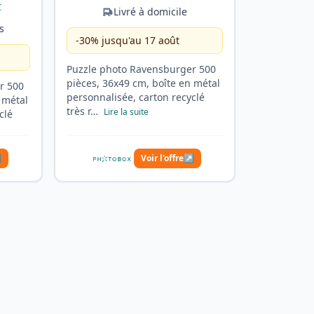
€
Livré à domicile
is
-30% jusqu'au 17 août
Puzzle photo Ravensburger 500
pièces, 36x49 cm, boîte en métal
r 500
personnalisée, carton recyclé
 métal
très r…
Lire la suite
clé
↗
Voir l'offre
↗