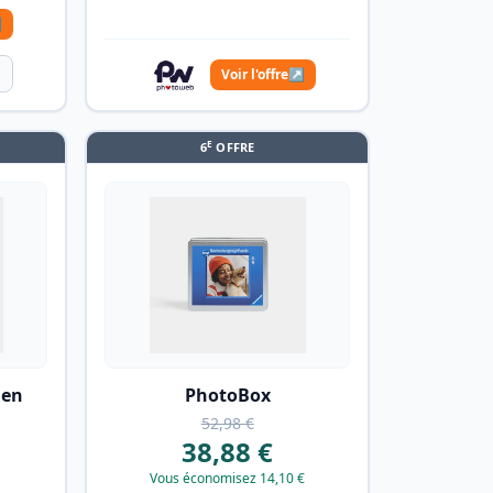
↗
Voir l'offre
↗
E
6
OFFRE
 en
PhotoBox
52,98 €
38,88 €
Vous économisez 14,10 €