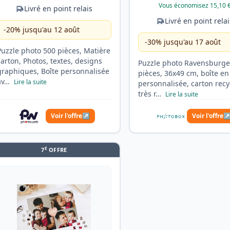
Vous économisez 15,10 
Livré en point relais
Livré en point rela
-20% jusqu'au 12 août
-30% jusqu'au 17 août
Puzzle photo 500 pièces, Matière
carton, Photos, textes, designs
Puzzle photo Ravensburge
graphiques, Boîte personnalisée
pièces, 36x49 cm, boîte en
av…
Lire la suite
personnalisée, carton recy
très r…
Lire la suite
Voir l'offre
↗
Voir l'offre
E
7
OFFRE