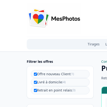
Tirages
L
Filtrer les offres
Com
P
Offre nouveau Client
(1)
Ret
Livré à domicile
(4)
Retrait en point relais
(3)