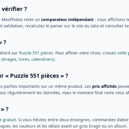
 vérifier ?
. MesPhotos reste un
comparateur indépendant
: nous affichons l
alidation, recalculez le panier sur le site du labo et consultez l
» ?
abord sur
Puzzle 551 pièces
. Pour affiner votre choix, croisez
cette
 (
tirages
,
livres
,
calendriers
).
r « Puzzle 551 pièces » ?
ts parfois importants sur un même produit. Les
prix affichés
peuve
jour régulièrement les données, mais le montant final reste celui 
 » ?
t gratuit
. Si vous hésitez entre deux enseignes, commandez d’abord
papier, les couleurs et les délais avant un gros tirage ou un album.