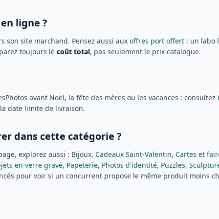
en ligne ?
s son site marchand. Pensez aussi aux
offres port offert
: un labo 
mparez toujours le
coût total
, pas seulement le prix catalogue.
MesPhotos avant Noël, la fête des mères ou les vacances : consultez
la date limite de livraison.
er dans cette catégorie ?
page, explorez aussi :
Bijoux
,
Cadeaux Saint-Valentin
,
Cartes et fai
jets en verre gravé
,
Papeterie
,
Photos d'identité
,
Puzzles
,
Sculptur
ncés pour voir si un concurrent propose le même produit moins che