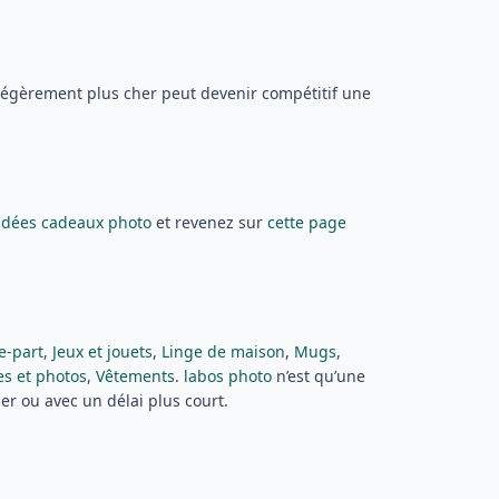
légèrement plus cher peut devenir compétitif une
idées cadeaux photo
et revenez sur
cette page
re-part
,
Jeux et jouets
,
Linge de maison
,
Mugs,
es et photos
,
Vêtements
.
labos photo
n’est qu’une
r ou avec un délai plus court.