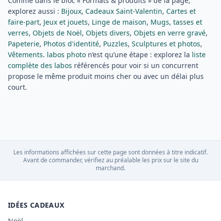
Comme dans le bloc « Formats & produits » de la page,
explorez aussi :
Bijoux
,
Cadeaux Saint-Valentin
,
Cartes et
faire-part
,
Jeux et jouets
,
Linge de maison
,
Mugs, tasses et
verres
,
Objets de Noël
,
Objets divers
,
Objets en verre gravé
,
Papeterie
,
Photos d'identité
,
Puzzles
,
Sculptures et photos
,
Vêtements
.
labos photo
n’est qu’une étape : explorez la
liste
complète des labos
référencés pour voir si un concurrent
propose le même produit moins cher ou avec un délai plus
court.
Les informations affichées sur cette page sont données à titre indicatif.
Avant de commander, vérifiez au préalable les prix sur le site du
marchand.
IDÉES CADEAUX
Noël