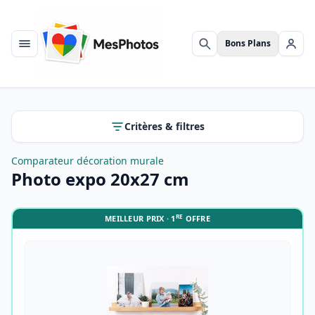
Bons Plans
Menu
Rechercher
Se c
Critères & filtres
Comparateur décoration murale
Photo expo 20x27 cm
RE
MEILLEUR PRIX · 1
OFFRE