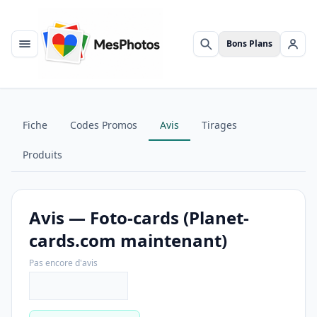
Bons Plans
Menu
Rechercher
Se c
Fiche
Codes Promos
Avis
Tirages
Produits
Avis — Foto-cards (Planet-
cards.com maintenant)
Pas encore d'avis