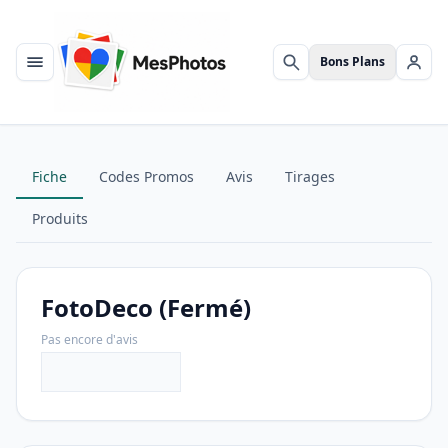
Bons Plans
Menu
Rechercher
Se c
Fiche
Codes Promos
Avis
Tirages
Produits
FotoDeco (Fermé)
Pas encore d'avis