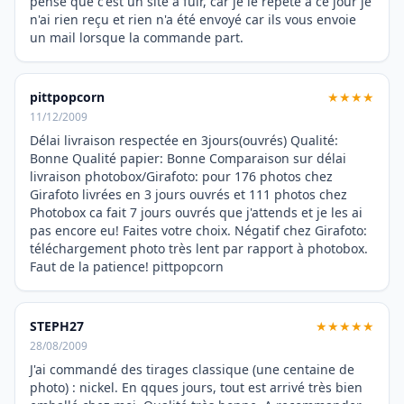
pense que c'est un site a fuir, car je le répète a ce jour je
n'ai rien reçu et rien n'a été envoyé car ils vous envoie
un mail lorsque la commande part.
pittpopcorn
★★★★
11/12/2009
Délai livraison respectée en 3jours(ouvrés) Qualité:
Bonne Qualité papier: Bonne Comparaison sur délai
livraison photobox/Girafoto: pour 176 photos chez
Girafoto livrées en 3 jours ouvrés et 111 photos chez
Photobox ca fait 7 jours ouvrés que j'attends et je les ai
pas encore eu! Faites votre choix. Négatif chez Girafoto:
téléchargement photo très lent par rapport à photobox.
Faut de la patience! pittpopcorn
STEPH27
★★★★★
28/08/2009
J'ai commandé des tirages classique (une centaine de
photo) : nickel. En qques jours, tout est arrivé très bien