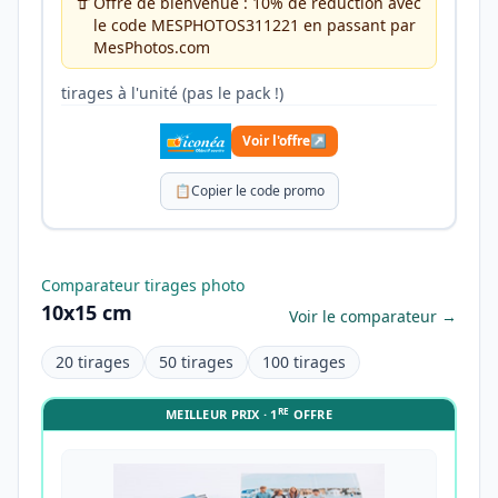
Offre de bienvenue : 10% de réduction avec
le code MESPHOTOS311221 en passant par
MesPhotos.com
tirages à l'unité (pas le pack !)
Voir l'offre
↗
📋
Copier le code promo
Comparateur tirages photo
10x15 cm
Voir le comparateur →
20 tirages
50 tirages
100 tirages
RE
MEILLEUR PRIX · 1
OFFRE