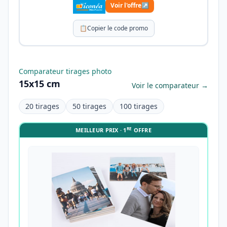
Voir l'offre
↗
📋
Copier le code promo
Comparateur tirages photo
15x15 cm
Voir le comparateur →
20 tirages
50 tirages
100 tirages
RE
MEILLEUR PRIX · 1
OFFRE