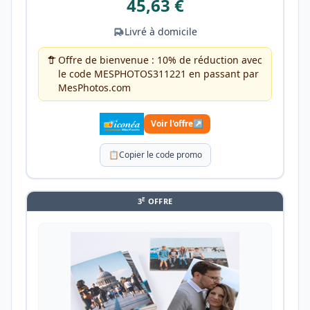
45,63 €
Livré à domicile
Offre de bienvenue : 10% de réduction avec
le code MESPHOTOS311221 en passant par
MesPhotos.com
Voir l'offre
↗
📋
Copier le code promo
E
3
OFFRE