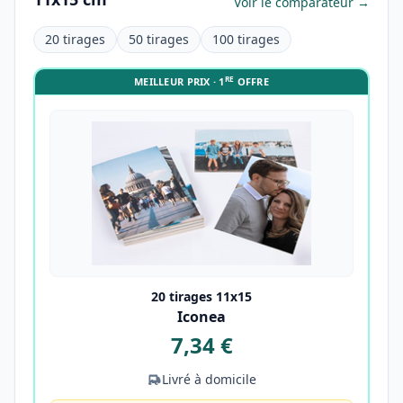
Voir le comparateur →
20 tirages
50 tirages
100 tirages
RE
MEILLEUR PRIX · 1
OFFRE
20 tirages 11x15
Iconea
7,34 €
Livré à domicile