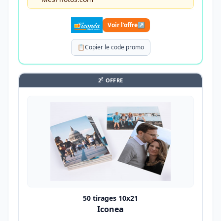
Voir l'offre
↗
📋
Copier le code promo
E
2
OFFRE
50 tirages 10x21
Iconea