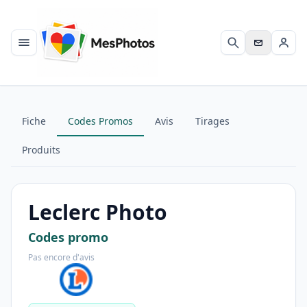
Menu
Rechercher
Se c
Fiche
Codes Promos
Avis
Tirages
Produits
Leclerc Photo
Codes promo
Pas encore d'avis