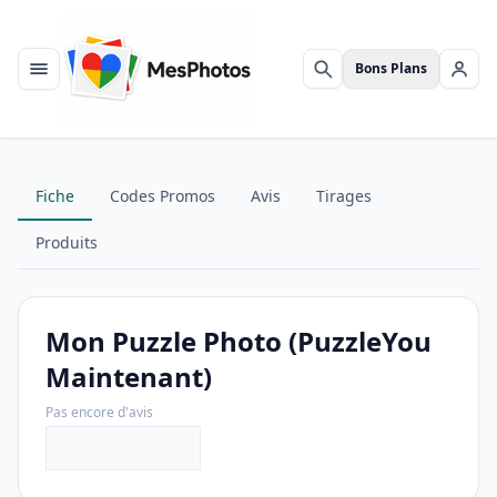
Bons Plans
Menu
Rechercher
Se c
Fiche
Codes Promos
Avis
Tirages
Produits
Mon Puzzle Photo (PuzzleYou
Maintenant)
Pas encore d'avis