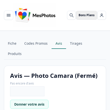
Bons Plans
Menu
Rechercher
Se c
Fiche
Codes Promos
Avis
Tirages
Produits
Avis — Photo Camara (Fermé)
Pas encore d'avis
Donner votre avis