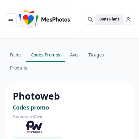
Bons Plans
Menu
Rechercher
Se c
Fiche
Codes Promos
Avis
Tirages
Produits
Photoweb
Codes promo
Pas encore d'avis