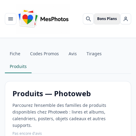
Bons Plans
Menu
Rechercher
Se c
Fiche
Codes Promos
Avis
Tirages
Produits
Produits — Photoweb
Parcourez l’ensemble des familles de produits
disponibles chez Photoweb : livres et albums,
calendriers, posters, objets cadeaux et autres
supports.
Pas encore d'avis