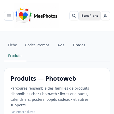
Bons Plans
Menu
Rechercher
Se c
Fiche
Codes Promos
Avis
Tirages
Produits
Produits — Photoweb
Parcourez l’ensemble des familles de produits
disponibles chez Photoweb : livres et albums,
calendriers, posters, objets cadeaux et autres
supports.
Pas encore d'avis