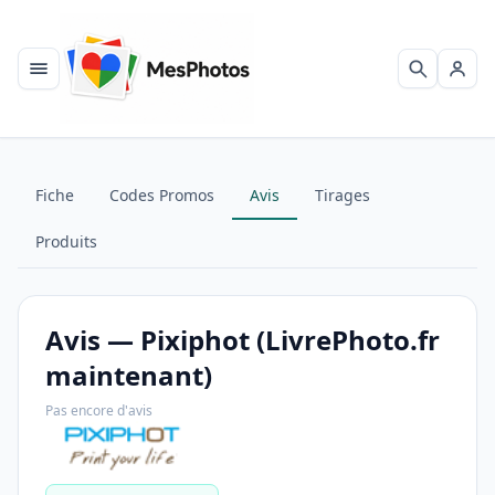
Menu
Recherch
Se c
Fiche
Codes Promos
Avis
Tirages
Produits
Avis — Pixiphot (LivrePhoto.fr
maintenant)
Pas encore d'avis