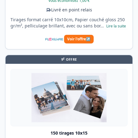
Vous économisez 1,00 €
Livré en point relais
Tirages format carré 10x10cm, Papier couché gloss 250
gr/m², pelliculage brillant, avec ou sans bor…
Lire la suite
Voir l'offre
↗
E
9
OFFRE
150 tirages 10x15