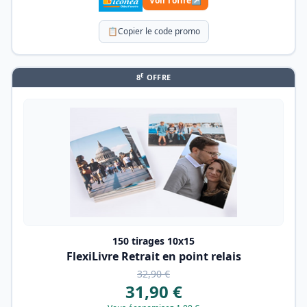
Voir l'offre
↗
📋
Copier le code promo
E
8
OFFRE
150 tirages 10x15
FlexiLivre Retrait en point relais
32,90 €
31,90 €