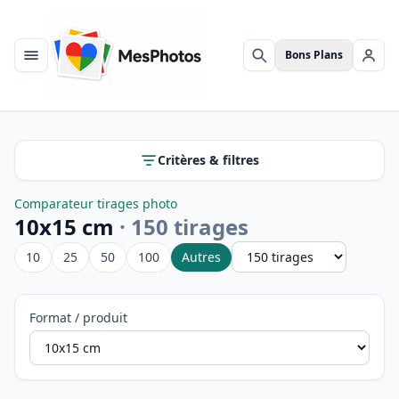
Bons Plans
Menu
Rechercher
Se c
Critères & filtres
Comparateur tirages photo
10x15 cm
· 150 tirages
Autres
10
25
50
100
Format / produit