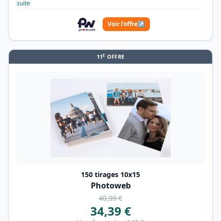
suite
Voir l'offre
↗
E
11
OFFRE
150 tirages 10x15
Photoweb
40,99 €
34,39 €