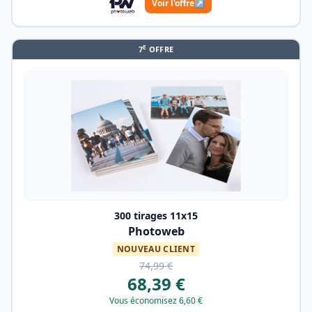
Voir l'offre
↗
E
7
OFFRE
300 tirages 11x15
Photoweb
NOUVEAU CLIENT
74,99 €
68,39 €
Vous économisez 6,60 €