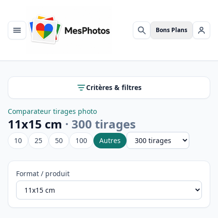
Bons Plans
Menu
Rechercher
Se c
Critères & filtres
Comparateur tirages photo
11x15 cm
· 300 tirages
Autres
10
25
50
100
Format / produit