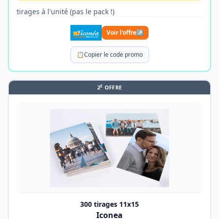
tirages à l'unité (pas le pack !)
Voir l'offre
↗
📋
Copier le code promo
E
2
OFFRE
300 tirages 11x15
Iconea