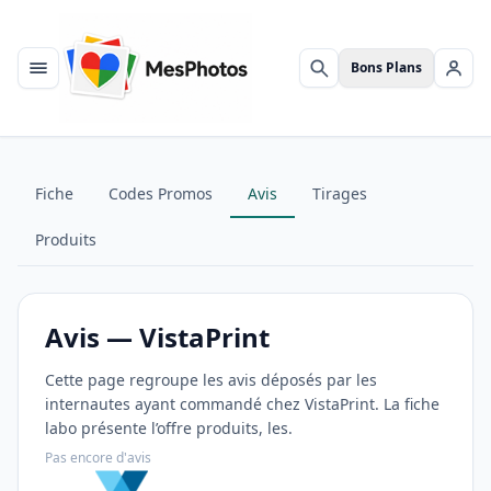
Bons Plans
Menu
Rechercher
Se c
Fiche
Codes Promos
Avis
Tirages
Produits
Avis — VistaPrint
Cette page regroupe les avis déposés par les
internautes ayant commandé chez VistaPrint. La fiche
labo présente l’offre produits, les.
Pas encore d'avis