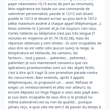
payer néanmoins 10,73 euros de port au minimum).
Mon expérience est basée sur une commande de
calendrier personnalisé, passée le 12/12 soit disant
postée le 13/12 et devant arriver au plus tard le 19/12
(délai maximum asséné à chaque appel téléphonique...).
Nous sommes le 3 janvier et je n'ai toujours rien reçu.
Certes l'attente au téléphone n'est pas très longue (7
minutes en moyenne an 01.74.18.02.58), mais les
réponses obtenues y sont idiotes : ils sont incapables de
vous dire où est votte colis (aucun suivi); la neige, la
température en Hollande, les camions, les
facteurs....tout y passe.... patientez... patientez..
patientez! Je suis maintenant convaincu que ces
opérations promtionnelles sont sur des objets fictifs,
c'est à dire qu'il s'agit là une promotion-parade contre
les concurrents. Bien entendu, après 3 appels
téléphoniques, ils proposent un ... avoir. Refusez et
exigez un remboursement et allez voir ailleurs; ou
encore déposez un litige Paypal si vous avez payé avec.
Je suis donc incapable de vous dire si le produit lui-
même (calendrier) est ou non de qualité... puisque
jamais reçu. A quoi cela me sert-il de passer du temps à