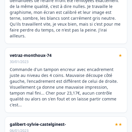
demandées de refaire m'ont été renvoyées exactement
de la même qualité, c'est à dire nulles. Je travaille le
graphisme, mon écran est calibré et leur image est
terne, sombre, les blancs sont carrément gris neutre.
Qu'ils travaillent vite, je veux bien, mais si c'est pour me
faire perdre du temps, ce n'est pas la peine. J'irai
ailleurs.
vetraz-monthoux-74
★
30/01/2023
Commande d'un tampon encreur avec encadrement
juste au niveau des 4 coins. Mauvaise découpe côté
gauche, l'encadrement est différent de celui de droite.
Visuellement ça donne une mauvaise impression,
tampon mal fini... Cher pour 23,17€, aucun contrôle
qualité ou alors on s'en fout et on laisse partir comme
c'est...
galibert-sylvie-castelginest-
★★
06/01/2023