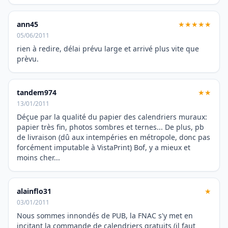
ann45
★★★★★
05/06/2011
rien à redire, délai prévu large et arrivé plus vite que
prèvu.
tandem974
★★
13/01/2011
Déçue par la qualité du papier des calendriers muraux:
papier très fin, photos sombres et ternes... De plus, pb
de livraison (dû aux intempéries en métropole, donc pas
forcément imputable à VistaPrint) Bof, y a mieux et
moins cher...
alainflo31
★
03/01/2011
Nous sommes innondés de PUB, la FNAC s'y met en
incitant la commande de calendriers gratuits (il faut