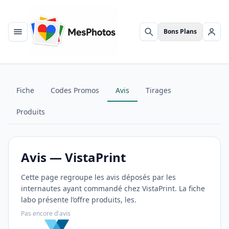
Bons Plans
Menu
Rechercher
Se c
Fiche
Codes Promos
Avis
Tirages
Produits
Avis — VistaPrint
Cette page regroupe les avis déposés par les
internautes ayant commandé chez VistaPrint. La fiche
labo présente l’offre produits, les.
Pas encore d'avis