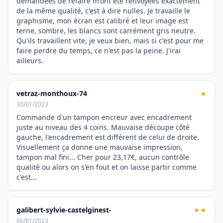
demandées de refaire m'ont été renvoyées exactement
de la même qualité, c'est à dire nulles. Je travaille le
graphisme, mon écran est calibré et leur image est
terne, sombre, les blancs sont carrément gris neutre.
Qu'ils travaillent vite, je veux bien, mais si c'est pour me
faire perdre du temps, ce n'est pas la peine. J'irai
ailleurs.
vetraz-monthoux-74
★
30/01/2023
Commande d'un tampon encreur avec encadrement
juste au niveau des 4 coins. Mauvaise découpe côté
gauche, l'encadrement est différent de celui de droite.
Visuellement ça donne une mauvaise impression,
tampon mal fini... Cher pour 23,17€, aucun contrôle
qualité ou alors on s'en fout et on laisse partir comme
c'est...
galibert-sylvie-castelginest-
★★
06/01/2023