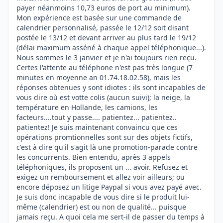
payer néanmoins 10,73 euros de port au minimum).
Mon expérience est basée sur une commande de
calendrier personnalisé, passée le 12/12 soit disant
postée le 13/12 et devant arriver au plus tard le 19/12
(délai maximum asséné à chaque appel téléphonique...).
Nous sommes le 3 janvier et je n'ai toujours rien reçu.
Certes l'attente au téléphone n'est pas très longue (7
minutes en moyenne an 01.74.18.02.58), mais les
réponses obtenues y sont idiotes : ils sont incapables de
vous dire où est votte colis (aucun suivi); la neige, la
température en Hollande, les camions, les
facteurs....tout y passe.... patientez... patientez..
patientez! Je suis maintenant convaincu que ces
opérations promtionnelles sont sur des objets fictifs,
c'est à dire qu'il s'agit là une promotion-parade contre
les concurrents. Bien entendu, après 3 appels
téléphoniques, ils proposent un ... avoir. Refusez et
exigez un remboursement et allez voir ailleurs; ou
encore déposez un litige Paypal si vous avez payé avec.
Je suis donc incapable de vous dire si le produit lui-
même (calendrier) est ou non de qualité... puisque
jamais reçu. A quoi cela me sert-il de passer du temps à