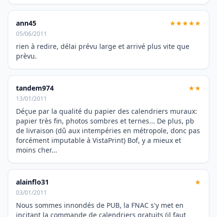
ann45
★★★★★
05/06/2011
rien à redire, délai prévu large et arrivé plus vite que
prèvu.
tandem974
★★
13/01/2011
Déçue par la qualité du papier des calendriers muraux:
papier très fin, photos sombres et ternes... De plus, pb
de livraison (dû aux intempéries en métropole, donc pas
forcément imputable à VistaPrint) Bof, y a mieux et
moins cher...
alainflo31
★
03/01/2011
Nous sommes innondés de PUB, la FNAC s'y met en
incitant la commande de calendriers gratuits (il faut