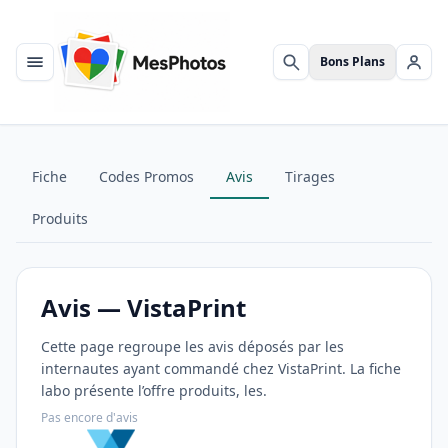
Bons Plans
Menu
Rechercher
Se c
Fiche
Codes Promos
Avis
Tirages
Produits
Avis — VistaPrint
Cette page regroupe les avis déposés par les
internautes ayant commandé chez VistaPrint. La fiche
labo présente l’offre produits, les.
Pas encore d'avis