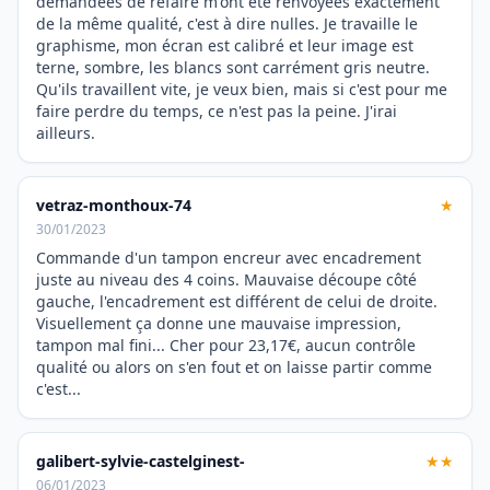
demandées de refaire m'ont été renvoyées exactement
de la même qualité, c'est à dire nulles. Je travaille le
graphisme, mon écran est calibré et leur image est
terne, sombre, les blancs sont carrément gris neutre.
Qu'ils travaillent vite, je veux bien, mais si c'est pour me
faire perdre du temps, ce n'est pas la peine. J'irai
ailleurs.
vetraz-monthoux-74
★
30/01/2023
Commande d'un tampon encreur avec encadrement
juste au niveau des 4 coins. Mauvaise découpe côté
gauche, l'encadrement est différent de celui de droite.
Visuellement ça donne une mauvaise impression,
tampon mal fini... Cher pour 23,17€, aucun contrôle
qualité ou alors on s'en fout et on laisse partir comme
c'est...
galibert-sylvie-castelginest-
★★
06/01/2023