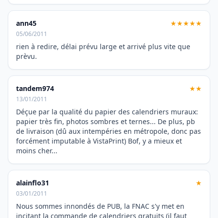
ann45
★★★★★
05/06/2011
rien à redire, délai prévu large et arrivé plus vite que
prèvu.
tandem974
★★
13/01/2011
Déçue par la qualité du papier des calendriers muraux:
papier très fin, photos sombres et ternes... De plus, pb
de livraison (dû aux intempéries en métropole, donc pas
forcément imputable à VistaPrint) Bof, y a mieux et
moins cher...
alainflo31
★
03/01/2011
Nous sommes innondés de PUB, la FNAC s'y met en
incitant la commande de calendriers gratuits (il faut