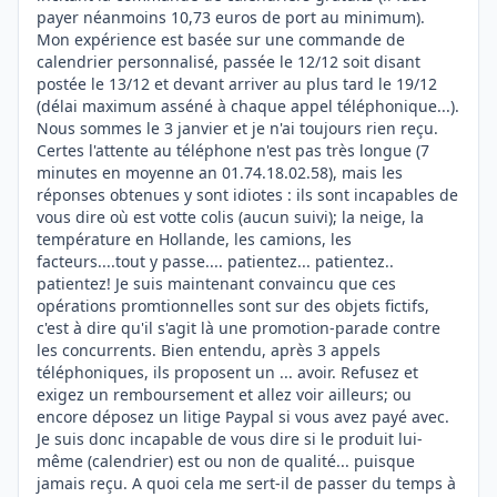
payer néanmoins 10,73 euros de port au minimum).
Mon expérience est basée sur une commande de
calendrier personnalisé, passée le 12/12 soit disant
postée le 13/12 et devant arriver au plus tard le 19/12
(délai maximum asséné à chaque appel téléphonique...).
Nous sommes le 3 janvier et je n'ai toujours rien reçu.
Certes l'attente au téléphone n'est pas très longue (7
minutes en moyenne an 01.74.18.02.58), mais les
réponses obtenues y sont idiotes : ils sont incapables de
vous dire où est votte colis (aucun suivi); la neige, la
température en Hollande, les camions, les
facteurs....tout y passe.... patientez... patientez..
patientez! Je suis maintenant convaincu que ces
opérations promtionnelles sont sur des objets fictifs,
c'est à dire qu'il s'agit là une promotion-parade contre
les concurrents. Bien entendu, après 3 appels
téléphoniques, ils proposent un ... avoir. Refusez et
exigez un remboursement et allez voir ailleurs; ou
encore déposez un litige Paypal si vous avez payé avec.
Je suis donc incapable de vous dire si le produit lui-
même (calendrier) est ou non de qualité... puisque
jamais reçu. A quoi cela me sert-il de passer du temps à