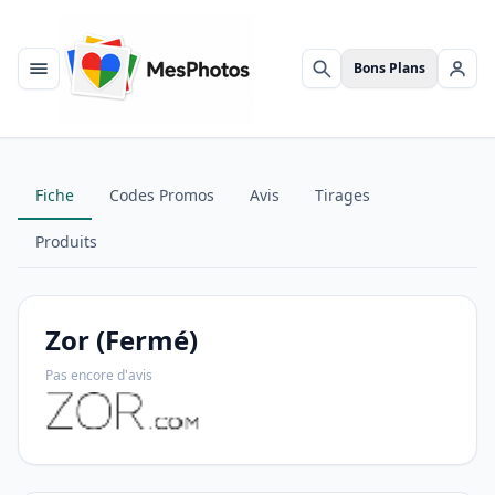
Bons Plans
Menu
Rechercher
Se c
Fiche
Codes Promos
Avis
Tirages
Produits
Zor (Fermé)
Pas encore d'avis