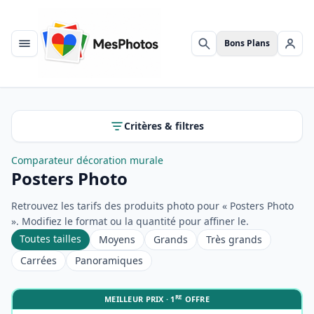
Bons Plans
Menu
Rechercher
Se c
Critères & filtres
Comparateur décoration murale
Posters Photo
Retrouvez les tarifs des produits photo pour « Posters Photo
». Modifiez le format ou la quantité pour affiner le.
Toutes tailles
Moyens
Grands
Très grands
Carrées
Panoramiques
RE
MEILLEUR PRIX · 1
OFFRE