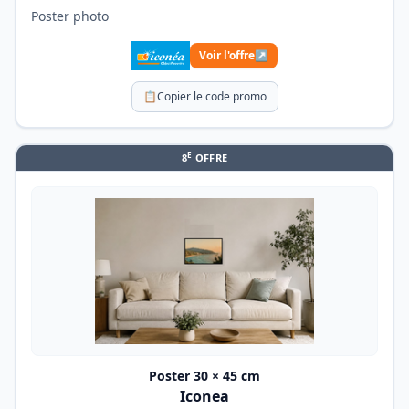
Poster photo
Voir l'offre
↗
📋
Copier le code promo
E
8
OFFRE
Poster 30 × 45 cm
Iconea