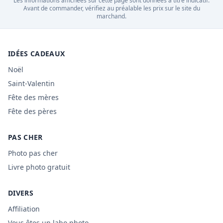
Les informations affichées sur cette page sont données à titre indicatif.
Avant de commander, vérifiez au préalable les prix sur le site du
marchand.
IDÉES CADEAUX
Noël
Saint-Valentin
Fête des mères
Fête des pères
PAS CHER
Photo pas cher
Livre photo gratuit
DIVERS
Affiliation
Vous êtes un labo photo