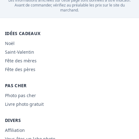
Les informations affichées sur cette page sont données à titre indicatif.
Avant de commander, vérifiez au préalable les prix sur le site du
marchand.
IDÉES CADEAUX
Noël
Saint-Valentin
Fête des mères
Fête des pères
PAS CHER
Photo pas cher
Livre photo gratuit
DIVERS
Affiliation
Vous êtes un labo photo