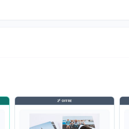
E
2
OFFRE