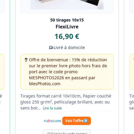
50 tirages 10x15
FlexiLivre
16,90 €
Livré à domicile
Offre de bienvenue : 15% de réduction
sur le premier livre photo hors frais de
port avec le code promo
MESPHOTOS2026 en passant par
MesPhotos.com
é
Tirages format carré 10x10cm, Papier couché
Ti
u
gloss 250 gr/m², pelliculage brillant, avec ou
gl
sans bor…
sa
Lire la suite
Voir l'offre
↗