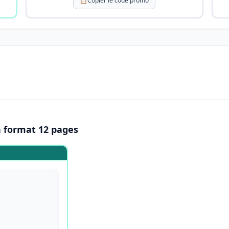
📋
Copier le code promo
n format 12 pages