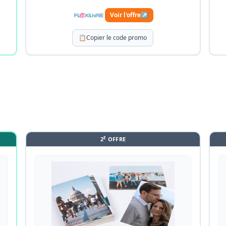
Voir l'offre
↗
📋
Copier le code promo
E
2
OFFRE