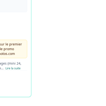
sur le premier
ode promo
otos.com
ges (mini 24,
up…
Lire la suite