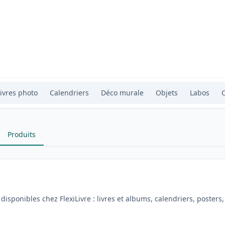
ivres photo
Calendriers
Déco murale
Objets
Labos
Produits
isponibles chez FlexiLivre : livres et albums, calendriers, posters,