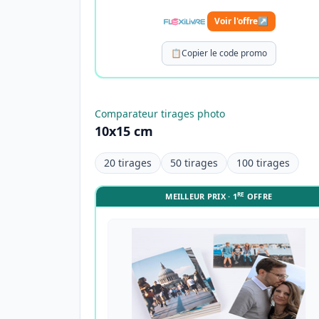
Voir l'offre
↗
📋
Copier le code promo
Comparateur tirages photo
10x15 cm
20 tirages
50 tirages
100 tirages
RE
MEILLEUR PRIX · 1
OFFRE