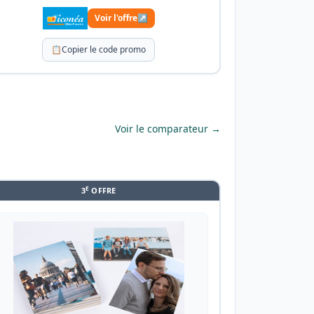
Voir l'offre
↗
📋
Copier le code promo
Voir le comparateur →
E
3
OFFRE