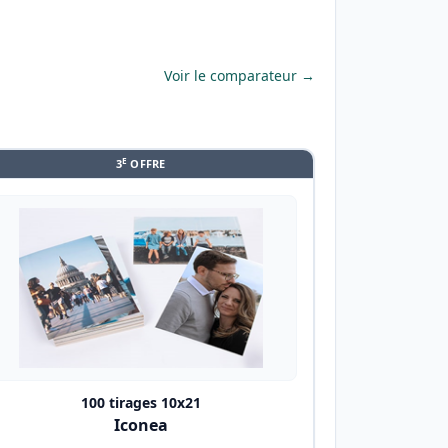
Voir le comparateur →
E
3
OFFRE
100 tirages 10x21
Iconea