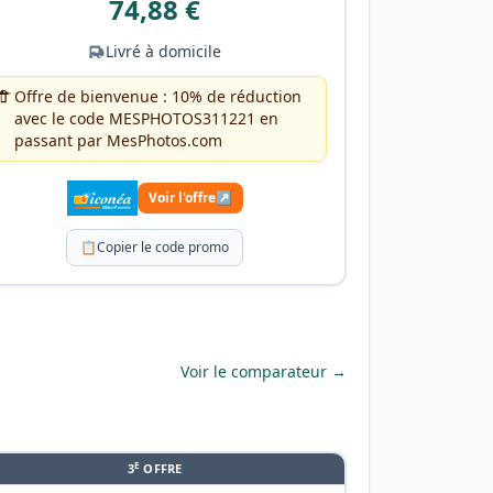
74,88 €
Livré à domicile
Offre de bienvenue : 10% de réduction
avec le code MESPHOTOS311221 en
passant par MesPhotos.com
Voir l'offre
↗
📋
Copier le code promo
Voir le comparateur →
E
3
OFFRE