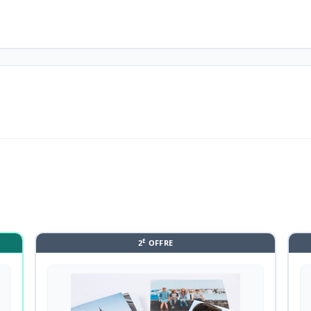
E
2
OFFRE