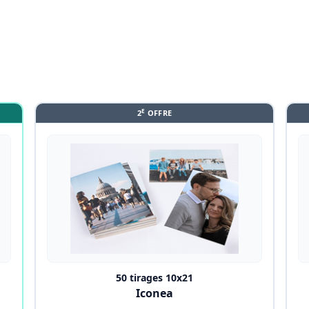
E
2
OFFRE
50 tirages 10x21
Iconea