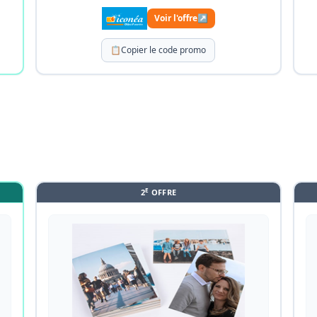
Voir l'offre
↗
📋
Copier le code promo
E
2
OFFRE