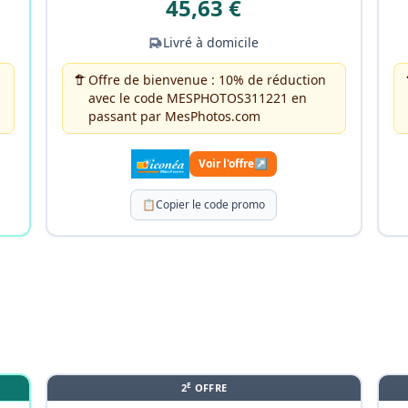
45,63 €
Livré à domicile
Offre de bienvenue : 10% de réduction
avec le code MESPHOTOS311221 en
passant par MesPhotos.com
Voir l'offre
↗
📋
Copier le code promo
E
2
OFFRE