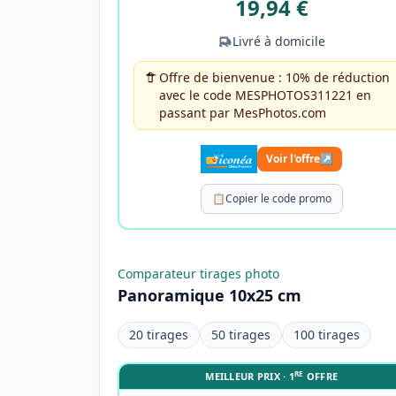
19,94 €
Livré à domicile
Offre de bienvenue : 10% de réduction
avec le code MESPHOTOS311221 en
passant par MesPhotos.com
Voir l'offre
↗
📋
Copier le code promo
Comparateur tirages photo
Panoramique 10x25 cm
20 tirages
50 tirages
100 tirages
RE
MEILLEUR PRIX · 1
OFFRE