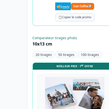
Voir l'offre
↗
📋
Copier le code promo
Comparateur tirages photo
10x13 cm
20 tirages
50 tirages
100 tirages
RE
MEILLEUR PRIX · 1
OFFRE