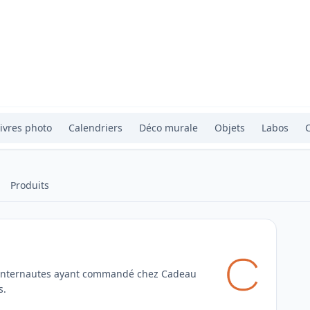
ivres photo
Calendriers
Déco murale
Objets
Labos
Produits
s internautes ayant commandé chez Cadeau
s.