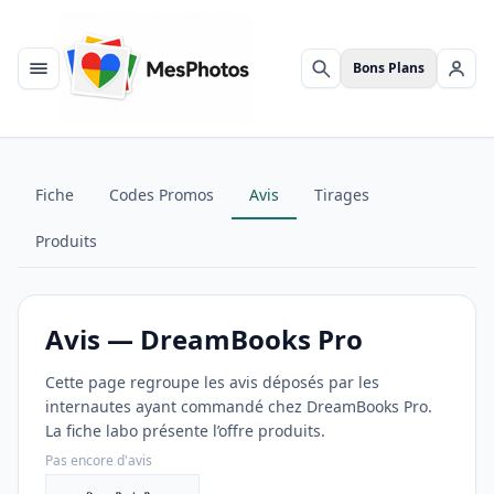
Bons Plans
Menu
Rechercher
Se c
Fiche
Codes Promos
Avis
Tirages
Produits
Avis — DreamBooks Pro
Cette page regroupe les avis déposés par les
internautes ayant commandé chez DreamBooks Pro.
La fiche labo présente l’offre produits.
Pas encore d'avis