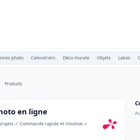
ivres photo
Calendriers
Déco murale
Objets
Labos
Produits
C
hoto en ligne
Au
os projets ✓ Commande rapide et intuitive ✓