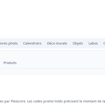
ivres photo
Calendriers
Déco murale
Objets
Labos
Produits
s par FlexiLivre. Les codes promo listés précisent le montant de l