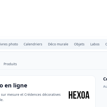
ivres photo
Calendriers
Déco murale
Objets
Labos
Produits
C
o en ligne
Au
ts sur mesure et Crédences décoratives
le.