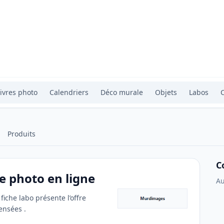
ivres photo
Calendriers
Déco murale
Objets
Labos
Produits
C
 photo en ligne
Au
iche labo présente l’offre
censées .