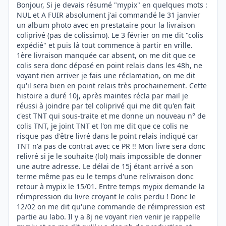
Bonjour, Si je devais résumé "mypix" en quelques mots :
NUL et A FUIR absolument j'ai commandé le 31 janvier
un album photo avec en prestataire pour la livraison
coliprivé (pas de colissimo). Le 3 février on me dit "colis
expédié" et puis là tout commence à partir en vrille.
1ère livraison manquée car absent, on me dit que ce
colis sera donc déposé en point relais dans les 48h, ne
voyant rien arriver je fais une réclamation, on me dit
qu'il sera bien en point relais très prochainement. Cette
histoire a duré 10j, après maintes récla par mail je
réussi à joindre par tel coliprivé qui me dit qu'en fait
c'est TNT qui sous-traite et me donne un nouveau n° de
colis TNT, je joint TNT et l'on me dit que ce colis ne
risque pas d'être livré dans le point relais indiqué car
TNT n'a pas de contrat avec ce PR !! Mon livre sera donc
relivré si je le souhaite (lol) mais impossible de donner
une autre adresse. Le délai de 15j étant arrivé a son
terme même pas eu le temps d'une relivraison donc
retour à mypix le 15/01. Entre temps mypix demande la
réimpression du livre croyant le colis perdu ! Donc le
12/02 on me dit qu'une commande de réimpression est
partie au labo. Il y a 8j ne voyant rien venir je rappelle