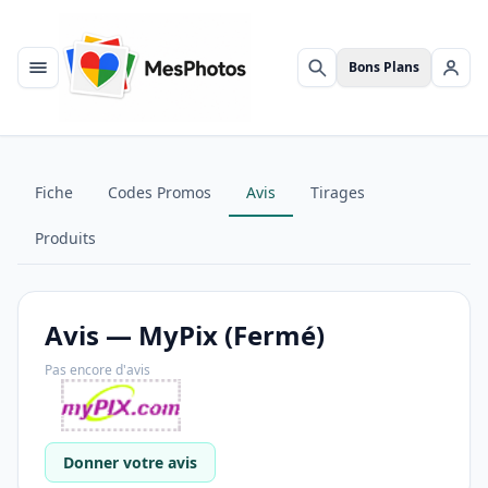
Bons Plans
Menu
Rechercher
Se c
Fiche
Codes Promos
Avis
Tirages
Produits
Avis — MyPix (Fermé)
Pas encore d'avis
Donner votre avis