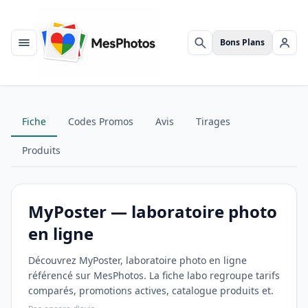
Bons Plans
Menu
Rechercher
Se c
Fiche
Codes Promos
Avis
Tirages
Produits
MyPoster — laboratoire photo
en ligne
Découvrez MyPoster, laboratoire photo en ligne
référencé sur MesPhotos. La fiche labo regroupe tarifs
comparés, promotions actives, catalogue produits et.