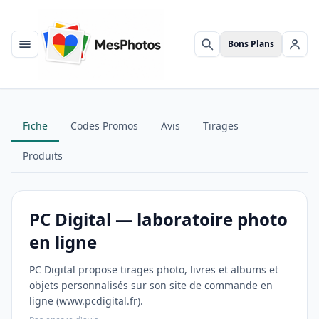
Bons Plans
Menu
Rechercher
Se c
Fiche
Codes Promos
Avis
Tirages
Produits
PC Digital — laboratoire photo
en ligne
PC Digital propose tirages photo, livres et albums et
objets personnalisés sur son site de commande en
ligne (www.pcdigital.fr).