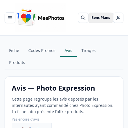
Bons Plans
Menu
Rechercher
Se c
Fiche
Codes Promos
Avis
Tirages
Produits
Avis — Photo Expression
Cette page regroupe les avis déposés par les
internautes ayant commandé chez Photo Expression.
La fiche labo présente l’offre produits.
Pas encore d'avis