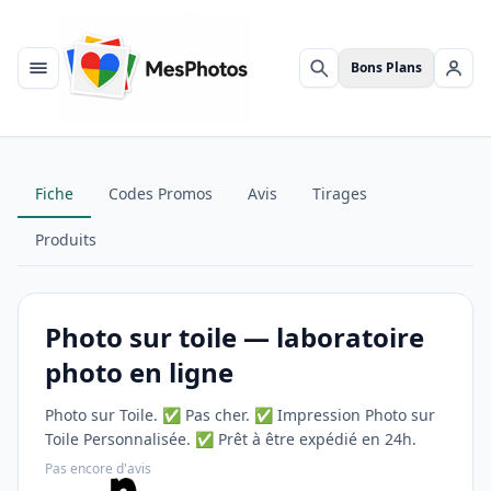
Bons Plans
Menu
Rechercher
Se c
Fiche
Codes Promos
Avis
Tirages
Produits
Photo sur toile — laboratoire
photo en ligne
Photo sur Toile. ✅ Pas cher. ✅ Impression Photo sur
Toile Personnalisée. ✅ Prêt à être expédié en 24h.
Pas encore d'avis