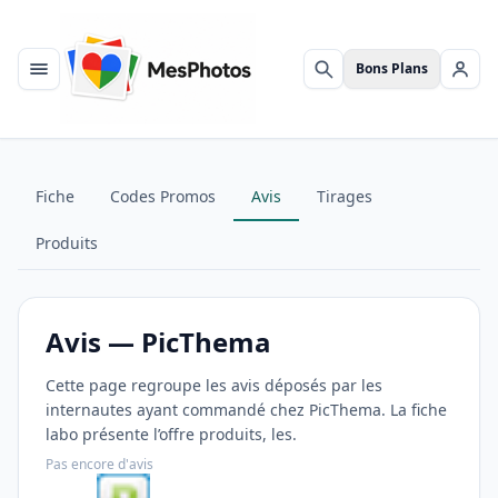
Bons Plans
Menu
Rechercher
Se c
Fiche
Codes Promos
Avis
Tirages
Produits
Avis — PicThema
Cette page regroupe les avis déposés par les
internautes ayant commandé chez PicThema. La fiche
labo présente l’offre produits, les.
Pas encore d'avis