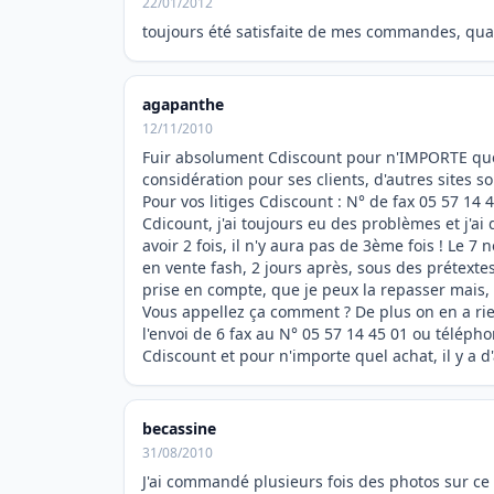
22/01/2012
toujours été satisfaite de mes commandes, qualité
agapanthe
12/11/2010
Fuir absolument Cdiscount pour n'IMPORTE quel
considération pour ses clients, d'autres site
Pour vos litiges Cdiscount : N° de fax 05 57 1
Cdicount, j'ai toujours eu des problèmes et j'ai
avoir 2 fois, il n'y aura pas de 3ème fois ! L
en vente fash, 2 jours après, sous des prétext
prise en compte, que je peux la repasser mais
Vous appellez ça comment ? De plus on en a rie
l'envoi de 6 fax au N° 05 57 14 45 01 ou téléph
Cdiscount et pour n'importe quel achat, il y a d
becassine
31/08/2010
J'ai commandé plusieurs fois des photos sur ce si