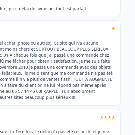
, prix, délai de livraison, tout est parfait !
★
 achat (photo ou autres). Ce site qui n'a aucune
s sont moins chers et SURTOUT BEAUCOUP PLUS SERIEUX
4 45 01 A chaque fois que j'ai passé une commande chez
 dû me fâcher pour obtenir satisfaction. Je me suis faite
e 7 novembre 2010 je passe une commande avec des objets
es fallacieux, ils me disent que ma commande n'a pas été
, comme il n'y a plus de ventes flash, TOUT A AUGMENTE.
n à faire du client on ne lui répond pas même après
one au 05 57 14 45 00! RAPPEL : Fuir absolument
'autres sites beaucoup plus sérieux !!!!
★★★★
te. La 1ère fois, le délai n'a pas été respecté et je me