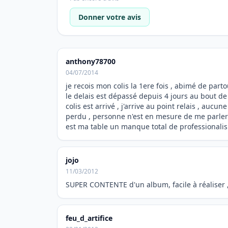
Donner votre avis
anthony78700
04/07/2014
je recois mon colis la 1ere fois , abimé de par
le delais est dépassé depuis 4 jours au bout 
colis est arrivé , j'arrive au point relais , aucun
perdu , personne n'est en mesure de me parler
est ma table un manque total de professionalism
jojo
11/03/2012
SUPER CONTENTE d'un album, facile à réaliser ,l
feu_d_artifice