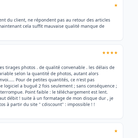
★
tent du client, ne répondent pas au retour des articles
 maintenant cela suffit mauvaise qualité manque de
★★★★
les tirages photos . de qualité convenable . les délais de
variable selon la quantité de photos, autant alors
oi..... Pour de petites quantités, ce n'est pas
 le logiciel a bugué 2 fois seulement ; sans conséquence ;
errompue. Point faible : le téléchargement est lent.
aut débit ! suite à un formatage de mon disque dur , je
tos à partir du site " cdiscount" : impossible ! !
★