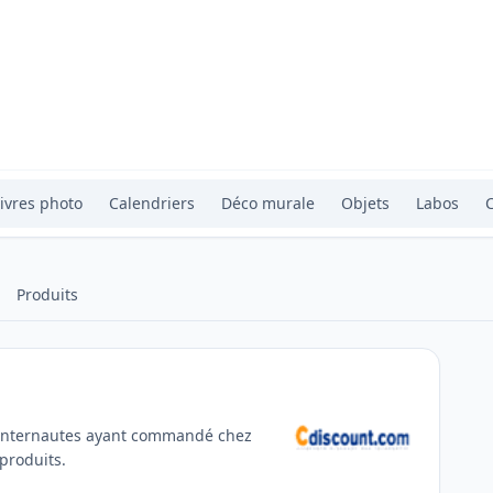
ivres photo
Calendriers
Déco murale
Objets
Labos
Produits
s internautes ayant commandé chez
 produits.