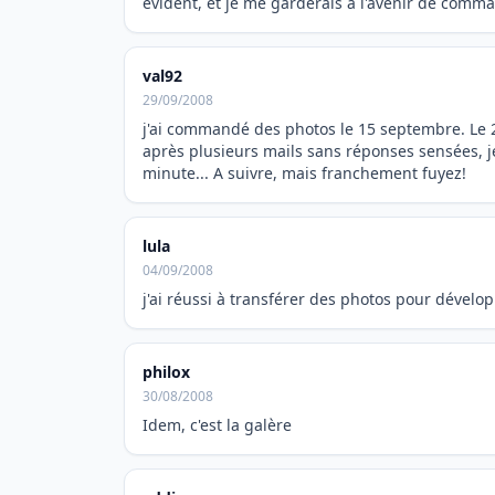
évident, et je me garderais à l'avenir de comm
val92
29/09/2008
j'ai commandé des photos le 15 septembre. Le 2
après plusieurs mails sans réponses sensées, je 
minute... A suivre, mais franchement fuyez!
lula
04/09/2008
j'ai réussi à transférer des photos pour dévelo
philox
30/08/2008
Idem, c'est la galère