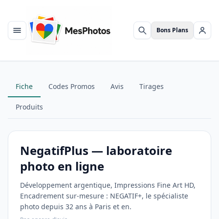
Bons Plans
Menu
Rechercher
Se c
Fiche
Codes Promos
Avis
Tirages
Produits
NegatifPlus — laboratoire
photo en ligne
Développement argentique, Impressions Fine Art HD,
Encadrement sur-mesure : NEGATIF+, le spécialiste
photo depuis 32 ans à Paris et en.