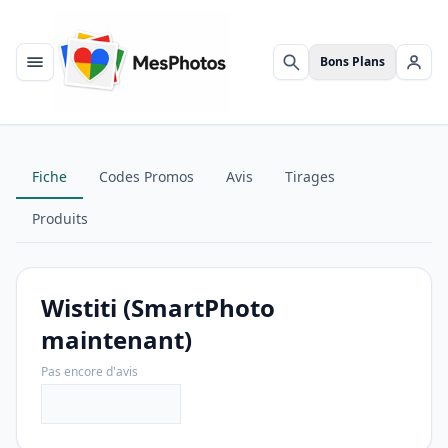
Bons Plans
Menu
Rechercher
Se c
Fiche
Codes Promos
Avis
Tirages
Produits
Wistiti (SmartPhoto
maintenant)
Pas encore d'avis