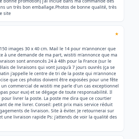
une bonne promotion) j'ai inclue dans ma commande des
 dans un très bon emballage.Photos de bonne qualité, très
e site
★
 150 images 30 x 40 cm. Mail le 14 pour m'annoncer que
ite à une demande de ma part, wistiti m'annonce que ma
livraison sont annoncés 24 à 48h pour la France (sur le
élais de livraisons qui vont jusqu'à 7 jours ouvrés (ça se
 matin j'appelle le centre de tri de la poste qui m'annonce
précise que ces photos doivent être exposées pour une fête
, un commercial de wistiti me parle d'un cas exceptionnel
mpas pour eux) et se dégage de toute responsabilité. Il
 pour livrer la poste. La poste me dira que ce courtier
 de me livrer. Conseil: petit prix mais service réduit
ements de livraison. Site à éviter. Je retournerai sur
une livraison rapide Ps: j'attends de voir la qualité des