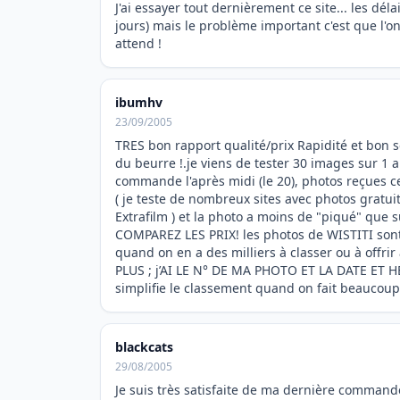
J'ai essayer tout dernièrement ce site... les dél
jours) mais le problème important c'est que l'o
attend !
ibumhv
23/09/2005
TRES bon rapport qualité/prix Rapidité et bon se
du beurre !.je viens de tester 30 images sur 1 a
commande l'après midi (le 20), photos reçues 
( je teste de nombreux sites avec photos gratu
Extrafilm ) et la photo a moins de "piqué" que su
COMPAREZ LES PRIX! les photos de WISTITI sont 
quand on en a des milliers à classer ou à offrir
PLUS ; j’AI LE N° DE MA PHOTO ET LA DATE ET
simplifie le classement quand on fait beaucoup
blackcats
29/08/2005
Je suis très satisfaite de ma dernière commande,