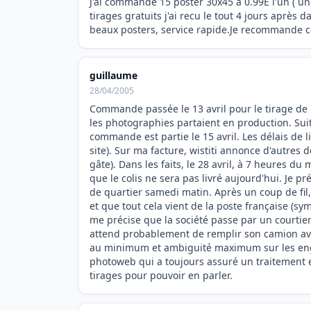
J'ai commandé 15 poster 30x45 a 0.99E l'un ( 
tirages gratuits j'ai recu le tout 4 jours après
beaux posters, service rapide.Je recommande c
guillaume
28/04/2005
Commande passée le 13 avril pour le tirage de
les photographies partaient en production. Su
commande est partie le 15 avril. Les délais de 
site). Sur ma facture, wistiti annonce d'autres d
gâte). Dans les faits, le 28 avril, à 7 heures du
que le colis ne sera pas livré aujourd'hui. Je 
de quartier samedi matin. Après un coup de fil
et que tout cela vient de la poste française (sy
me précise que la société passe par un courtier
attend probablement de remplir son camion avant
au minimum et ambiguité maximum sur les engag
photoweb qui a toujours assuré un traitement et 
tirages pour pouvoir en parler.