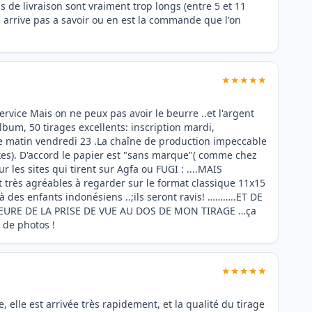
ais de livraison sont vraiment trop longs (entre 5 et 11
n arrive pas a savoir ou en est la commande que l'on
★★★★★
rvice Mais on ne peux pas avoir le beurre ..et l'argent
lbum, 50 tirages excellents: inscription mardi,
ce matin vendredi 23 .La chaîne de production impeccable
ites). D'accord le papier est "sans marque"( comme chez
r les sites qui tirent sur Agfa ou FUGI : ....MAIS
très agréables à regarder sur le format classique 11x15
 à des enfants indonésiens ..;ils seront ravis! ………..ET DE
 HEURE DE LA PRISE DE VUE AU DOS DE MON TIRAGE …ça
 de photos !
★★★★★
 elle est arrivée très rapidement, et la qualité du tirage