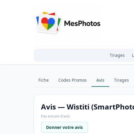
Tirages
L
Fiche
Codes Promos
Avis
Tirages
Avis — Wistiti (SmartPho
Pas encore d'avis
Donner votre avis