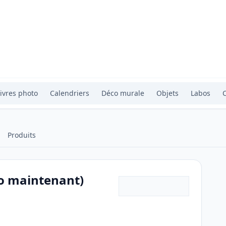
ivres photo
Calendriers
Déco murale
Objets
Labos
Produits
to maintenant)