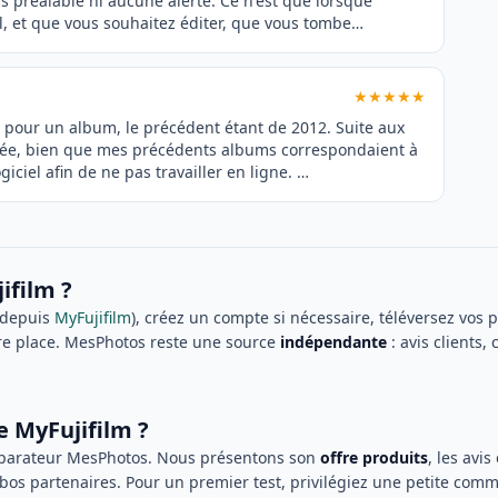
sans préalable ni aucune alerte. Ce n'est que lorsque
il, et que vous souhaitez éditer, que vous tombe…
★★★★★
lm pour un album, le précédent étant de 2012. Suite aux
année, bien que mes précédents albums correspondaient à
giciel afin de ne pas travailler en ligne. …
film ?
n depuis
MyFujifilm
), créez un compte si nécessaire, téléversez vos p
e place. MesPhotos reste une source
indépendante
: avis clients,
e MyFujifilm ?
omparateur MesPhotos. Nous présentons son
offre produits
, les avi
abos partenaires. Pour un premier test, privilégiez une petite com