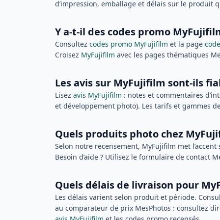
d’impression, emballage et délais sur le produit q
Y a-t-il des codes promo MyFujifil
Consultez
codes promo MyFujifilm
et la page
cod
Croisez
MyFujifilm
avec les pages thématiques Me
Les avis sur MyFujifilm sont-ils fia
Lisez
avis MyFujifilm
: notes et commentaires d’int
et développement photo). Les tarifs et gammes de 
Quels produits photo chez MyFuji
Selon notre recensement, MyFujifilm met l’accent
Besoin d’aide ? Utilisez le formulaire de contact 
Quels délais de livraison pour MyF
Les délais varient selon produit et période. Consul
au comparateur de prix MesPhotos : consultez direc
avis MyFujifilm
et les codes promo recensés.