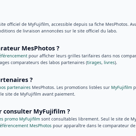
site officiel de MyFujifilm, accessible depuis sa fiche MesPhotos. 
nditions de livraison annoncées sur le site officiel du labo.
parateur MesPhotos ?
éférencement
pour afficher leurs grilles tarifaires dans nos compa
ages comparateurs des labos partenaires (
tirages
,
livres
).
rtenaires ?
bos partenaires
MesPhotos. Les promotions listées sur
MyFujifilm
p
 le site de MyFujifilm avant paiement.
 consulter MyFujifilm ?
es promo MyFujifilm
sont consultables librement. Seul le site de
référencement MesPhotos
pour apparaître dans le comparateur de pri