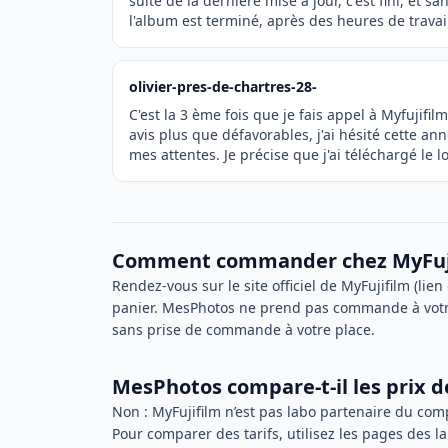
suite de la dernière mise à jour, c'est fini, et 
l'album est terminé, après des heures de trava
olivier-pres-de-chartres-28-
C'est la 3 ème fois que je fais appel à Myfujifi
avis plus que défavorables, j'ai hésité cette 
mes attentes. Je précise que j'ai téléchargé le lo
Comment commander chez MyFuji
Rendez-vous sur le site officiel de MyFujifilm (lie
panier. MesPhotos ne prend pas commande à votr
sans prise de commande à votre place.
MesPhotos compare-t-il les prix d
Non : MyFujifilm n’est pas labo partenaire du c
Pour comparer des tarifs, utilisez les pages des l