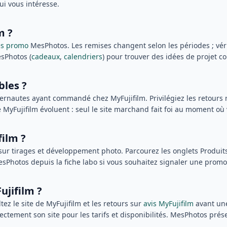
ui vous intéresse.
m ?
es promo
MesPhotos. Les remises changent selon les périodes ; vérifi
sPhotos (
cadeaux
,
calendriers
) pour trouver des idées de projet co
bles ?
ernautes ayant commandé chez MyFujifilm. Privilégiez les retours ré
MyFujifilm évoluent : seul le site marchand fait foi au moment où v
film ?
 sur tirages et développement photo. Parcourez les onglets Produi
MesPhotos depuis la fiche labo si vous souhaitez signaler une promo
ujifilm ?
tez le site de MyFujifilm et les retours sur
avis MyFujifilm
avant une
tement son site pour les tarifs et disponibilités. MesPhotos présen